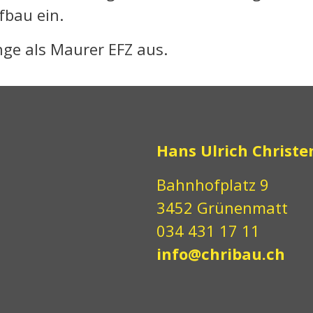
fbau ein.
nge als Maurer EFZ aus.
Hans Ulrich Christe
Bahnhofplatz 9
3452 Grünenmatt
034 431 17 11
info@chribau.ch