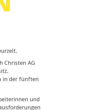
N
urzelt.
ch Christen AG
itz.
 in der fünften
rbeiterinnen und
erausforderungen